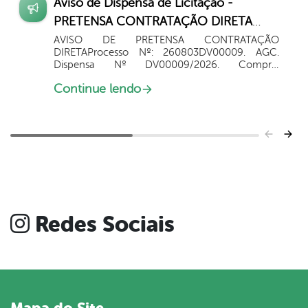
Aviso de Dispensa de Licitação -
PRETENSA CONTRATAÇÃO DIRETA
009/2026 FMS
AVISO DE PRETENSA CONTRATAÇÃO
DIRETAProcesso Nº: 260803DV00009. AGC.
Dispensa Nº DV00009/2026. Compra.
Contratação de empresa para compra
Continue lendo
parcelada de materiais e suprimentos de
informática destinados ao Fundo Municipal de
Saúde do...
Redes Sociais