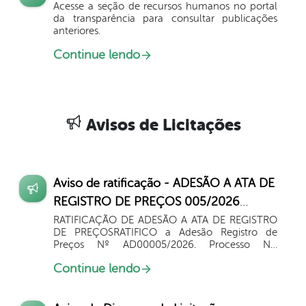
Acesse a seção de recursos humanos no portal
da transparência para consultar publicações
anteriores.
Continue lendo
Avisos de Licitações
Aviso de ratificação - ADESÃO A ATA DE
REGISTRO DE PREÇOS 005/2026
RATIFICAÇÃO E EXTRATO DE
RATIFICAÇÃO DE ADESÃO A ATA DE REGISTRO
DE PREÇOSRATIFICO a Adesão Registro de
CONTRATO
Preços Nº AD00005/2026. Processo Nº:
260729AD00005. Serviço. Que objetiva:
Continue lendo
Contratação de empresa especializada em
terceirização de mão de obra destinada...