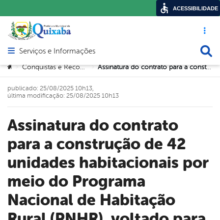
ACESSIBILIDADE
Acesso ráp
Busca
Serviços e Informações
Abrir menu principal de navegação
Você está aqui:
Conquistas e Reconhecimento
Assinatura do contrato para a construção de 42 unidades habitacionais por meio do Programa Nacional de Habitação Rural (PNHR), voltado para famílias da zona rural do município.
>
>
publicado: 25/08/2025 10h13,
última modificação: 25/08/2025 10h13
Assinatura do contrato
para a construção de 42
unidades habitacionais por
meio do Programa
Nacional de Habitação
Rural (PNHR), voltado para