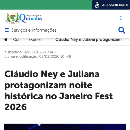
ACESSIBILIDADE
Acesso ráp
Busca
Serviços e Informações
Abrir menu principal de navegação
Você está aqui:
Cultura
Esporte e Lazer
Cláudio Ney e Juliana protagonizam noite histórica no Janeiro Fest 2026
>
>
>
publicado: 02/03/2026 10h48,
última modificação: 02/03/2026 10h48
Cláudio Ney e Juliana
protagonizam noite
histórica no Janeiro Fest
2026