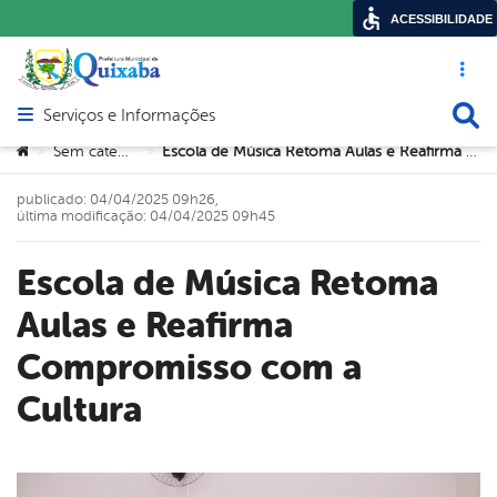
ACESSIBILIDADE
Acesso ráp
Busca
Serviços e Informações
Abrir menu principal de navegação
Você está aqui:
Sem categoria
Escola de Música Retoma Aulas e Reafirma Compromisso com a Cultura
>
>
publicado: 04/04/2025 09h26,
última modificação: 04/04/2025 09h45
Escola de Música Retoma
Aulas e Reafirma
Compromisso com a
Cultura