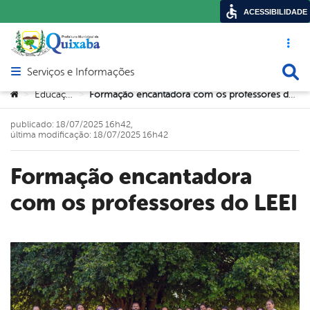
ACESSIBILIDADE
Acesso ráp
Busca
Serviços e Informações
Abrir menu principal de navegação
Você está aqui:
Educação
Formação encantadora com os professores do LEEI
>
>
publicado: 18/07/2025 16h42,
última modificação: 18/07/2025 16h42
Formação encantadora
com os professores do LEEI