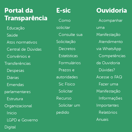
Portal da
E-sic
Ouvidoria
Transparência
Como
Acompanhar
solicitar
uma
Educação
Consulte sua
Manifestação
Saúde
Solicitação
Atendimento
Atos normativos
Decretos
via WhatsApp
Central de Dúvidas
Estatísticas
Competências
Convênios e
Formulários
da Ouvidoria
Transferências
Prazos e
Dúvidas?
Despesas
autoridades
Acesse o FAQ
Diárias
Sic Físico
Fazer uma
Emendas
Solicitar
Manifestação
parlamentares
Recurso
Informações
Estrutura
Solicitar um
Importantes
Organizacional
pedido
Relatórios
Inicio
Anuais
LGPD e Governo
Digital