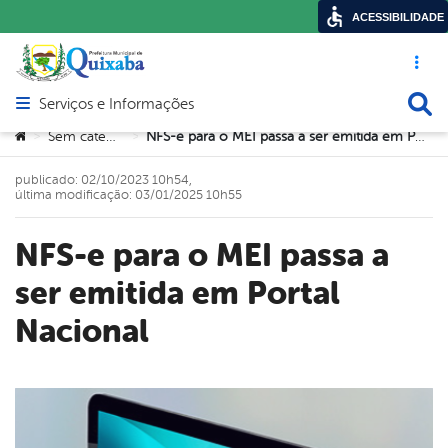
ACESSIBILIDADE
Acesso ráp
Busca
Serviços e Informações
Abrir menu principal de navegação
Você está aqui:
Sem categoria
NFS-e para o MEI passa a ser emitida em Portal Nacional
>
>
publicado: 02/10/2023 10h54,
última modificação: 03/01/2025 10h55
NFS-e para o MEI passa a
ser emitida em Portal
Nacional