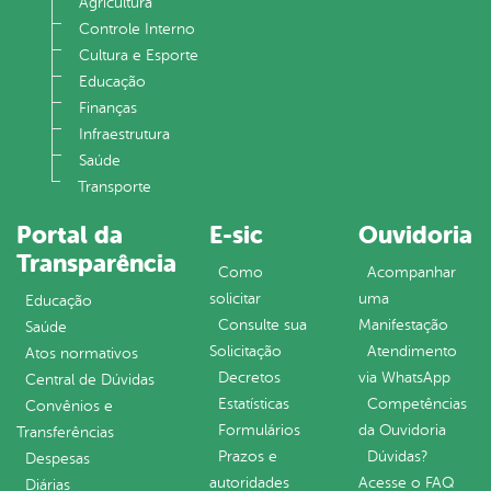
Agricultura
Controle Interno
Cultura e Esporte
Educação
Finanças
Infraestrutura
Saúde
Transporte
Portal da
E-sic
Ouvidoria
Transparência
Como
Acompanhar
solicitar
uma
Educação
Consulte sua
Manifestação
Saúde
Solicitação
Atendimento
Atos normativos
Decretos
via WhatsApp
Central de Dúvidas
Estatísticas
Competências
Convênios e
Formulários
da Ouvidoria
Transferências
Prazos e
Dúvidas?
Despesas
autoridades
Acesse o FAQ
Diárias