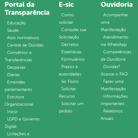
Portal da
E-sic
Ouvidoria
Transparência
Como
Acompanhar
solicitar
uma
Educação
Consulte sua
Manifestação
Saúde
Solicitação
Atendimento
Atos normativos
Decretos
via WhatsApp
Central de Dúvidas
Estatísticas
Competências
Convênios e
Formulários
da Ouvidoria
Transferências
Prazos e
Dúvidas?
Despesas
autoridades
Acesse o FAQ
Diárias
Sic Físico
Fazer uma
Emendas
Solicitar
Manifestação
parlamentares
Recurso
Informações
Estrutura
Solicitar um
Importantes
Organizacional
pedido
Relatórios
Inicio
Anuais
LGPD e Governo
Digital
Licitações e