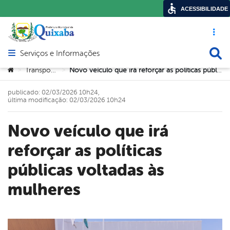
ACESSIBILIDADE
Acesso ráp
Busca
Serviços e Informações
Abrir menu principal de navegação
Você está aqui:
Transportes
Novo veículo que irá reforçar as políticas públicas voltadas às mulheres
>
>
publicado: 02/03/2026 10h24,
última modificação: 02/03/2026 10h24
Novo veículo que irá
reforçar as políticas
públicas voltadas às
mulheres