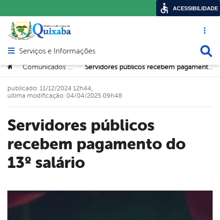
ACESSIBILIDADE
Acesso ráp
Busca
Serviços e Informações
Abrir menu principal de navegação
Você está aqui:
Comunicados Oficiais
Servidores públicos recebem pagamento do 13º salário
>
>
publicado: 11/12/2024 12h44,
última modificação: 04/04/2025 09h48
Servidores públicos
recebem pagamento do
13º salário